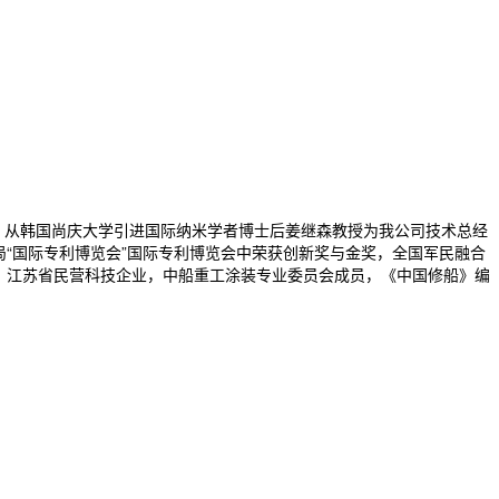
，从韩国尚庆大学引进国际纳米学者博士后姜继森教授为我公司技术总经
局“国际专利博览会”国际专利博览会中荣获创新奖与金奖，全国军民融合
位，江苏省民营科技企业，中船重工涂装专业委员会成员，《中国修船》编