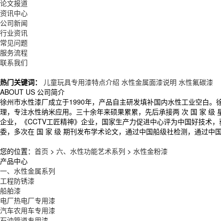
论文报道
资讯中心
公司新闻
行业资讯
常见问题
服务流程
联系我们
热门关键词：
儿童玩具专用漆特点介绍
水性金属面漆说明
水性氟碳漆
ABOUT US
公司简介
徐州市水性漆厂成立于1990年，产品自主研发填补国内水性工业空白
理，专注水性纳米应用。三十余年来硕果累累，先后承接两 次 国 家 
企业，《CCTV工匠精神》企业，国家生产力促进中心评为中国好技术
委，多次在 国 家 级 期刊发布学术论文，通过中国船级社检测，通过中
您的位置：
首页
>
六、水性功能艺术系列
>
水性金粉漆
产品中心
一、水性金属系列
工程防锈漆
船舶漆
电厂热电厂专用漆
汽车农用车专用漆
石油管道专用漆