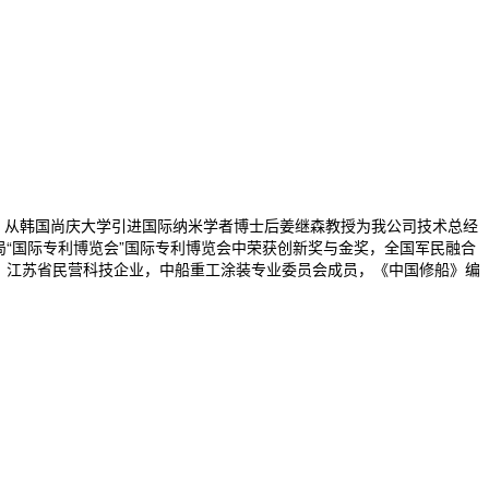
，从韩国尚庆大学引进国际纳米学者博士后姜继森教授为我公司技术总经
局“国际专利博览会”国际专利博览会中荣获创新奖与金奖，全国军民融合
位，江苏省民营科技企业，中船重工涂装专业委员会成员，《中国修船》编