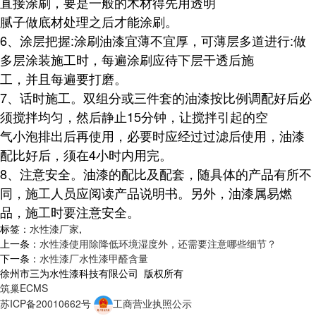
直接涂刷，要是一般的木材得先用透明
腻子做底材处理之后才能涂刷。
6、涂层把握:涂刷油漆宜薄不宜厚，可薄层多道进行:做
多层涂装施工时，每遍涂刷应待下层干透后施
工，并且每遍要打磨。
7、话时施工。双组分或三件套的油漆按比例调配好后必
须搅拌均匀，然后静止15分钟，让搅拌引起的空
气小泡排出后再使用，必要时应经过过滤后使用，油漆
配比好后，须在4小时内用完。
8、注意安全。油漆的配比及配套，随具体的产品有所不
同，施工人员应阅读产品说明书。另外，油漆属易燃
品，施工时要注意安全。
标签：
水性漆厂家
,
上一条：
水性漆使用除降低环境湿度外，还需要注意哪些细节？
下一条：
水性漆厂水性漆甲醛含量
徐州市三为水性漆科技有限公司 版权所有
筑巢ECMS
苏ICP备20010662号
工商营业执照公示